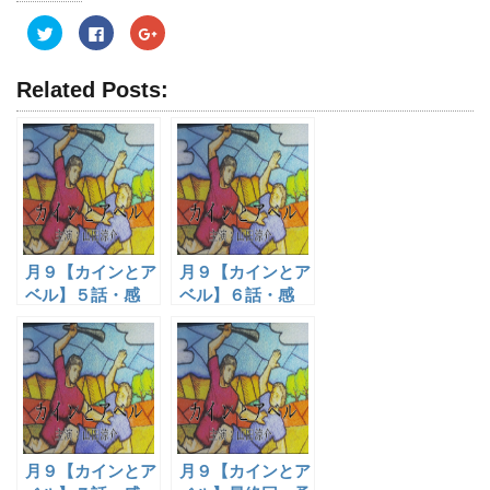
ク
F
ク
リ
a
リ
ッ
c
ッ
ク
e
ク
し
b
し
Related Posts:
て
o
て
T
o
G
w
k
o
i
で
o
t
共
g
t
有
l
e
す
e
r
る
+
で
に
で
共
は
共
有
ク
有
(
リ
(
新
ッ
新
し
ク
し
月９【カインとア
月９【カインとア
い
し
い
ウ
て
ウ
ベル】５話・感
ベル】６話・感
ィ
く
ィ
想 無料視聴
想 無料視聴
ン
だ
ン
ド
さ
ド
ウ
い
ウ
で
(
で
開
新
開
き
し
き
ま
い
ま
す
ウ
す
)
ィ
)
ン
ド
ウ
月９【カインとア
月９【カインとア
で
開