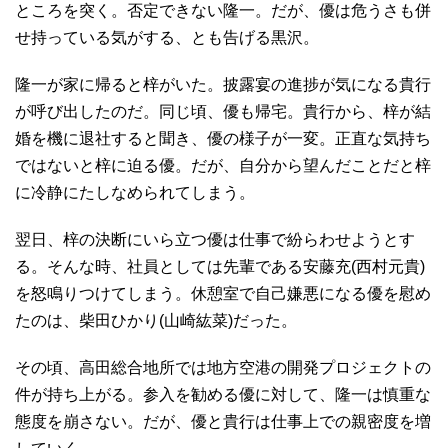
ところを突く。否定できない隆一。だが、優は危うさも併
せ持っている気がする、とも告げる黒沢。
隆一が家に帰ると梓がいた。披露宴の進捗が気になる貴行
が呼び出したのだ。同じ頃、優も帰宅。貴行から、梓が結
婚を機に退社すると聞き、優の様子が一変。正直な気持ち
ではないと梓に迫る優。だが、自分から望んだことだと梓
に冷静にたしなめられてしまう。
翌日、梓の決断にいら立つ優は仕事で紛らわせようとす
る。そんな時、社員としては先輩である安藤充(西村元貴)
を怒鳴りつけてしまう。休憩室で自己嫌悪になる優を慰め
たのは、柴田ひかり(山崎紘菜)だった。
その頃、高田総合地所では地方空港の開発プロジェクトの
件が持ち上がる。参入を勧める優に対して、隆一は慎重な
態度を崩さない。だが、優と貴行は仕事上での親密度を増