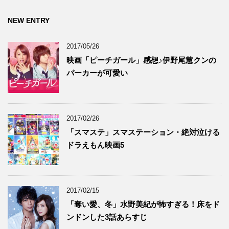
共
は
共
す
有
ク
有
)
(
リ
(
NEW ENTRY
新
ッ
新
し
ク
し
い
し
い
ウ
て
ウ
2017/05/26
ィ
く
ィ
ン
だ
ン
映画「ピーチガール」感想♪伊野尾慧クンの
ド
さ
ド
ウ
い
ウ
で
(
で
パーカーが可愛い
開
新
開
き
し
き
ま
い
ま
す
ウ
す
)
ィ
)
ン
ド
2017/02/26
ウ
で
「スマステ」スマステーション・絶対泣ける
開
き
ドラえもん映画5
ま
す
)
2017/02/15
「奪い愛、冬」水野美紀が怖すぎる！床をド
ンドンした3話あらすじ