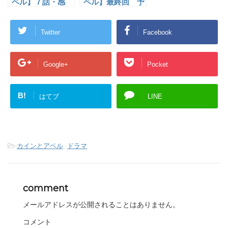
ベル】７話・感
ベル】最終回 予
き
想 無料視聴
ま
想・あらすじ
す
優、逮捕どうな
)
Twitter
Facebook
る？
Google+
Pocket
B!
はてブ
LINE
-
カインとアベル
,
ドラマ
comment
メールアドレスが公開されることはありません。
コメント