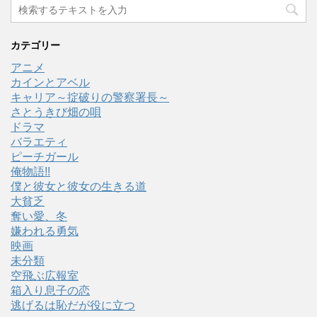
カテゴリー
アニメ
カインとアベル
キャリア～掟破りの警察署長～
さとうきび畑の唄
ドラマ
バラエティ
ピーチガール
俺物語!!
僕と彼女と彼女の生きる道
大貧乏
奪い愛、冬
嫌われる勇気
映画
未分類
空飛ぶ広報室
箱入り息子の恋
逃げるは恥だが役に立つ