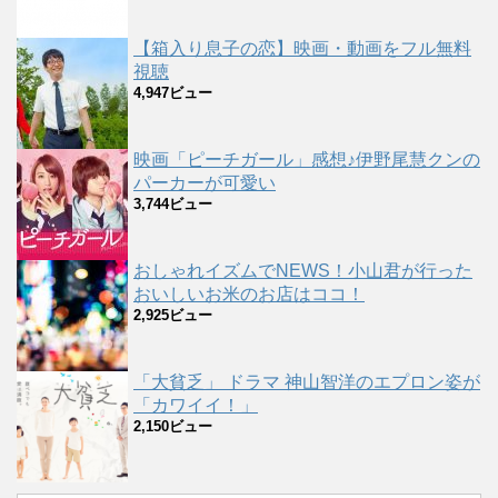
【箱入り息子の恋】映画・動画をフル無料
視聴
4,947ビュー
映画「ピーチガール」感想♪伊野尾慧クンの
パーカーが可愛い
3,744ビュー
おしゃれイズムでNEWS！小山君が行った
おいしいお米のお店はココ！
2,925ビュー
「大貧乏」 ドラマ 神山智洋のエプロン姿が
「カワイイ！」
2,150ビュー