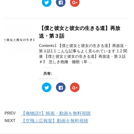
で
(
で
ク
F
ク
開
新
開
リ
a
リ
き
し
き
ッ
c
ッ
ま
い
ま
ク
e
ク
す
ウ
す
し
b
し
)
ィ
)
て
o
て
ン
T
o
G
ド
w
k
o
【僕と彼女と彼女の生きる道】再放
ウ
i
で
o
で
t
共
g
送・第３話
開
t
有
l
き
e
す
e
ま
r
る
+
Contents1 【僕と彼女と彼女の生きる道】再放送・
す
で
に
で
)
第３話1.1 こんな記事もよく見られています:1.2 関
共
は
共
有
ク
有
連 【僕と彼女と彼女の生きる道】再放送・第３話
(
リ
(
＃3 悲しき抱擁 徹朗（草 ...
新
ッ
新
し
ク
し
い
し
い
ウ
て
ウ
共有:
ィ
く
ィ
ン
だ
ン
ド
さ
ド
ク
F
ク
ウ
い
ウ
リ
a
リ
で
(
で
ッ
c
ッ
開
新
開
ク
e
ク
き
し
き
し
b
し
ま
い
ま
て
o
て
す
ウ
す
T
o
G
)
ィ
)
w
k
o
ン
PREV
【俺物語!!】映画・動画を無料視聴
i
で
o
ド
t
共
g
ウ
NEXT
【空飛ぶ広報室】動画を無料視聴
t
有
l
で
e
す
e
開
r
る
+
き
で
に
で
ま