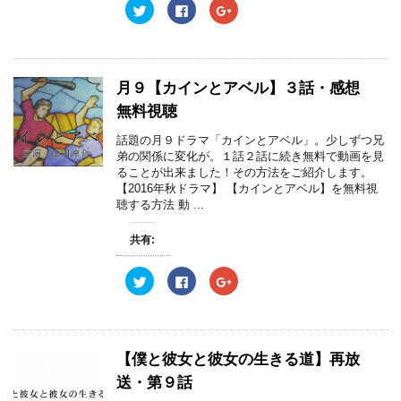
ク
F
ク
リ
a
リ
ッ
c
ッ
ク
e
ク
し
b
し
て
o
て
T
o
G
w
k
o
月９【カインとアベル】３話・感想
i
で
o
t
共
g
無料視聴
t
有
l
e
す
e
r
る
+
話題の月９ドラマ「カインとアベル」。少しずつ兄
で
に
で
弟の関係に変化が。１話２話に続き無料で動画を見
共
は
共
有
ク
有
ることが出来ました！その方法をご紹介します。
(
リ
(
【2016年秋ドラマ】 【カインとアベル】を無料視
新
ッ
新
し
ク
し
聴する方法 動 ...
い
し
い
ウ
て
ウ
ィ
く
ィ
共有:
ン
だ
ン
ド
さ
ド
ウ
い
ウ
で
(
で
ク
F
ク
開
新
開
リ
a
リ
き
し
き
ッ
c
ッ
ま
い
ま
ク
e
ク
す
ウ
す
し
b
し
)
ィ
)
て
o
て
ン
T
o
G
ド
w
k
o
【僕と彼女と彼女の生きる道】再放
ウ
i
で
o
で
t
共
g
送・第９話
開
t
有
l
き
e
す
e