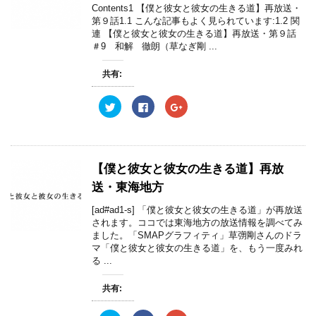
ま
r
る
+
Contents1 【僕と彼女と彼女の生きる道】再放送・
す
で
に
で
)
第９話1.1 こんな記事もよく見られています:1.2 関
共
は
共
有
ク
有
連 【僕と彼女と彼女の生きる道】再放送・第９話
(
リ
(
＃9 和解 徹朗（草なぎ剛 ...
新
ッ
新
し
ク
し
い
し
い
ウ
て
ウ
共有:
ィ
く
ィ
ン
だ
ン
ド
さ
ド
ク
F
ク
ウ
い
ウ
リ
a
リ
で
(
で
ッ
c
ッ
開
新
開
ク
e
ク
き
し
き
し
b
し
ま
い
ま
て
o
て
す
ウ
す
T
o
G
)
ィ
)
w
k
o
ン
【僕と彼女と彼女の生きる道】再放
i
で
o
ド
t
共
g
ウ
送・東海地方
t
有
l
で
e
す
e
開
r
る
+
き
[ad#ad1-s] 「僕と彼女と彼女の生きる道」が再放送
で
に
で
ま
されます。ココでは東海地方の放送情報を調べてみ
共
は
共
す
有
ク
有
)
ました。「SMAPグラフィティ」草彅剛さんのドラ
(
リ
(
マ「僕と彼女と彼女の生きる道」を、もう一度みれ
新
ッ
新
し
ク
し
る ...
い
し
い
ウ
て
ウ
ィ
く
ィ
共有:
ン
だ
ン
ド
さ
ド
ウ
い
ウ