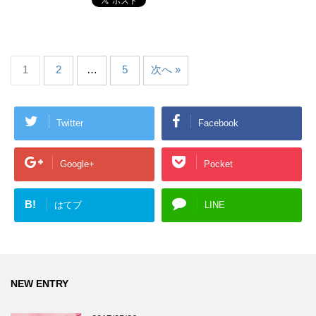
1
2
…
5
次へ »
Twitter
Facebook
Google+
Pocket
B!
はてブ
LINE
NEW ENTRY