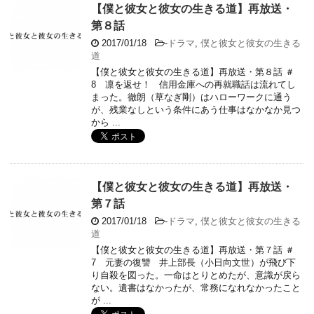
【僕と彼女と彼女の生きる道】再放送・
第８話
2017/01/18
-
ドラマ
,
僕と彼女と彼女の生きる
道
【僕と彼女と彼女の生きる道】再放送・第８話 ＃
8 凛を返せ！ 信用金庫への再就職話は流れてし
まった。徹朗（草なぎ剛）はハローワークに通う
が、残業なしという条件にあう仕事はなかなか見つ
から ...
【僕と彼女と彼女の生きる道】再放送・
第７話
2017/01/18
-
ドラマ
,
僕と彼女と彼女の生きる
道
【僕と彼女と彼女の生きる道】再放送・第７話 ＃
7 元妻の復讐 井上部長（小日向文世）が飛び下
り自殺を図った。一命はとりとめたが、意識が戻ら
ない。遺書はなかったが、常務になれなかったこと
が ...