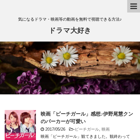
気になるドラマ・映画等の動画を無料で視聴できる方法♪
ドラマ大好き
映画「ピーチガール」感想♪伊野尾慧クン
のパーカーが可愛い
2017/05/26
-
ピーチガール
,
映画
映画「ピーチガール」観てきました。観終わって