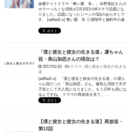
金曜ナイトドラマ「奪い愛、冬」。水野美紀さんの
ホラーっちくな演技が2月10日のMステで話題にな
りました。話題になったシーンの3話のあらすじで
す。 [ad#ad1-s] 奪い愛、冬 三浦翔平と婚約中の倉
...
「僕と彼女と彼女の生きる道」凛ちゃん
役・美山加恋さんの現在は？
2017/01/18
-
ドラマ
,
僕と彼女と彼女の生きる
道
[ad#ad1-s] 「僕と彼女と彼女の生きる道」の凜ち
ゃん役だった「美山加恋」さん。健気な演技で天才
子役として大人気になりました。もう13年も前にな
るんですね。 ドラマの再放送を見て、 ...
【僕と彼女と彼女の生きる道】再放送・
第12話