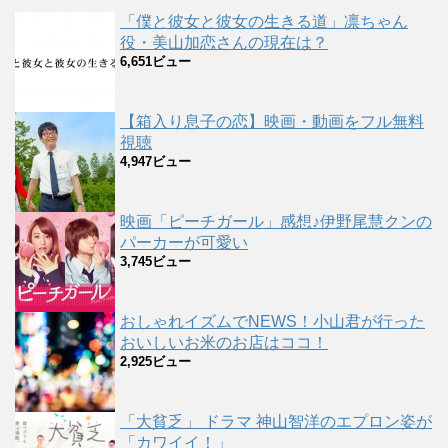
「僕と彼女と彼女の生きる道」凛ちゃん
役・美山加恋さんの現在は？
6,651ビュー
【箱入り息子の恋】映画・動画をフル無料
視聴
4,947ビュー
映画「ピーチガール」感想♪伊野尾慧クンの
パーカーが可愛い
3,745ビュー
おしゃれイズムでNEWS！小山君が行った
おいしいお米のお店はココ！
2,925ビュー
「大貧乏」 ドラマ 神山智洋のエプロン姿が
「カワイイ！」