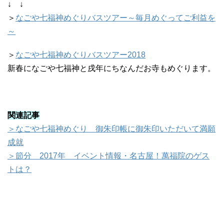
↓ ↓
＞
なごや七福神めぐりバスツアー～毎月めぐってご利益を
～
＞
なごや七福神めぐりバスツアー2018
新春になごや七福神と戌年にちなんだお寺もめぐります。
関連記事
＞なごや七福神めぐり 御朱印帳に御朱印いただいて満願
成就
＞節分 2017年 イベント情報・名古屋！萬福院のゲス
トは？