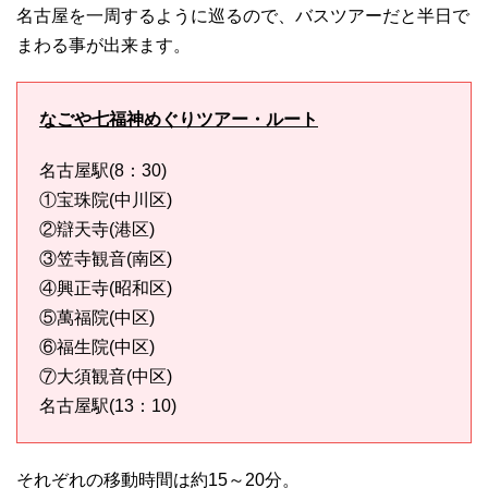
名古屋を一周するように巡るので、バスツアーだと半日で
まわる事が出来ます。
なごや七福神めぐりツアー・ルート
名古屋駅(8：30)
①宝珠院(中川区)
②辯天寺(港区)
③笠寺観音(南区)
④興正寺(昭和区)
⑤萬福院(中区)
⑥福生院(中区)
⑦大須観音(中区)
名古屋駅(13：10)
それぞれの移動時間は約15～20分。