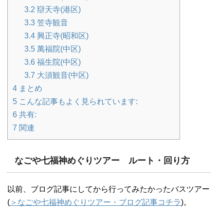
3.2
辯天寺(港区)
3.3
笠寺観音
3.4
興正寺(昭和区)
3.5
萬福院(中区)
3.6
福生院(中区)
3.7
大須観音(中区)
4
まとめ
5
こんな記事もよく見られています:
6
共有:
7
関連
なごや七福神めぐりツアー ルート・回り方
以前、ブログ記事にしてから行ってみたかったバスツアー
(
＞なごや七福神めぐりツアー・ブログ記事コチラ
)。