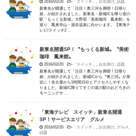
2016/02/20
-
「スイッチ」
,
お出掛け
,
話題
新東名が開通して「注目！奥三河を満喫！日帰り
旅」が紹介されました。新東名・新城ICを降り道の
駅「もっくる新城」大野宿「美術珈琲 鳳来館」を
巡り、鳳来寺山・湯谷温泉に向かいます。【東海テ
レビ/スイッチ2 ...
新東名開通SP！〝もっくる新城〟〝美術
珈琲 鳳来館〟
2016/02/20
-
「スイッチ」
,
お出掛け
,
話題
新東名が開通して「注目！奥三河を満喫！日帰り
旅」が紹介されました。新城ICから〝奥三河〟が身
近に！名古屋から1時間15分とアクセスしやすくな
りました。新城IC降りてすぐの道の駅のおどろきの
モーニングサ ...
「東海テレビ スイッチ」新東名開通
SP！サービスエリア グルメ
2016/02/20
-
「スイッチ」
,
お出掛け
,
グルメ
,
話題