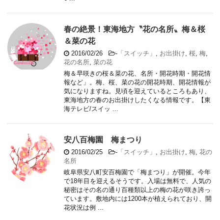
春の絶景！東海地方〝花の名所〟梅＆桜
＆菜の花
2016/02/26
-
「スイッチ」
,
お出掛け
,
桜
,
梅
,
花の名所
,
菜の花
梅＆早咲きの桜＆菜の花、名所・開花時期・開花情
報など」。梅、桜、菜の花の開花時期、開花情報が
気になりますね。見頃を迎えているところもあり、
東海地方の春のお出掛けしたくなる情報です。【東
海テレビ/スイッ ...
安八百梅園 梅まつり
2016/02/25
-
「スイッチ」
,
お出掛け
,
梅
,
花の
名所
岐阜県安八町安百梅園で「梅まつり」が開催。今年
で18年目を迎えるそうです。入場は無料で、人気の
秘密はその名の通り百種類以上の梅の花が咲き誇っ
ています。敷地内には1200本が植えられており、開
花状況は例 ...