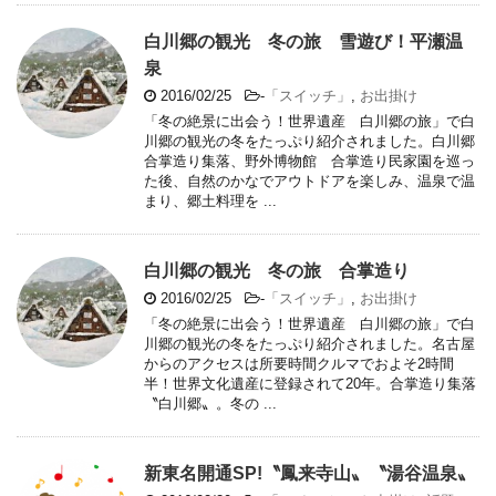
白川郷の観光 冬の旅 雪遊び！平瀬温
泉
2016/02/25
-
「スイッチ」
,
お出掛け
「冬の絶景に出会う！世界遺産 白川郷の旅」で白
川郷の観光の冬をたっぷり紹介されました。白川郷
合掌造り集落、野外博物館 合掌造り民家園を巡っ
た後、自然のかなでアウトドアを楽しみ、温泉で温
まり、郷土料理を ...
白川郷の観光 冬の旅 合掌造り
2016/02/25
-
「スイッチ」
,
お出掛け
「冬の絶景に出会う！世界遺産 白川郷の旅」で白
川郷の観光の冬をたっぷり紹介されました。名古屋
からのアクセスは所要時間クルマでおよそ2時間
半！世界文化遺産に登録されて20年。合掌造り集落
〝白川郷〟。冬の ...
新東名開通SP!〝鳳来寺山〟〝湯谷温泉〟