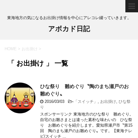
東海地方の気になるお出掛け情報を中心にアレコレ綴っていきます。
アボカド日記
HOME
>
お出掛け
>
「 お出掛け 」 一覧
ひな祭り 雛めぐり〝陶のまち瀬戸のお
雛めぐり〟
2016/03/03
-
「スイッチ」
,
お出掛け
,
ひな祭
り
スポンサーリンク 東海地方のひな祭り 雛めぐり。
自宅のお雛さまとは違った素朴な味わいの ひな祭
り お雛めぐりを紹介します。愛知県瀬戸市〝第15
回 陶のまち瀬戸のお雛めぐり〟です。【東海テレ
ビ/スイッチ ...