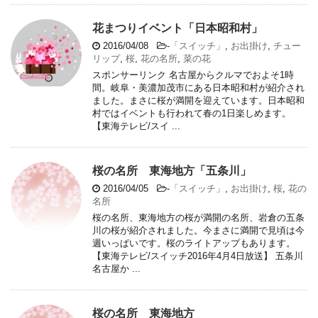
花まつりイベント「日本昭和村」
2016/04/08
-
「スイッチ」
,
お出掛け
,
チュー
リップ
,
桜
,
花の名所
,
菜の花
スポンサーリンク 名古屋からクルマでおよそ1時
間。岐阜・美濃加茂市にある日本昭和村が紹介され
ました。まさに桜が満開を迎えています。日本昭和
村ではイベントも行われて春の1日楽しめます。
【東海テレビ/スイ ...
桜の名所 東海地方「五条川」
2016/04/05
-
「スイッチ」
,
お出掛け
,
桜
,
花の
名所
桜の名所、東海地方の桜が満開の名所、岩倉の五条
川の桜が紹介されました。今まさに満開で見頃は今
週いっぱいです。桜のライトアップもあります。
【東海テレビ/スイッチ2016年4月4日放送】 五条川
名古屋か ...
桜の名所 東海地方