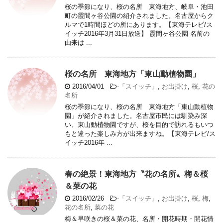
桜の季節になり、桜の名所 東海地方、岐阜・池田
町の霞間ヶ谷公園の紹介されました。名古屋からク
ルマで1時間ほどの所にあります。【東海テレビ/ス
イッチ2016年3月31日放送】 霞間ヶ谷公園 名前の
由来は ...
桜の名所 東海地方「東山動植物園」
2016/04/01
-
「スイッチ」
,
お出掛け
,
桜
,
花の
名所
桜の季節になり、桜の名所 東海地方「東山動植物
園」が紹介されました。名古屋市民には馴染み深
い、東山動植物園ですが、桜を目的で訪れるもいつ
もと違った楽しみ方が出来ますね。【東海テレビ/ス
イッチ2016年 ...
春の絶景！東海地方〝花の名所〟梅＆桜
＆菜の花
2016/02/26
-
「スイッチ」
,
お出掛け
,
桜
,
梅
,
花の名所
,
菜の花
梅＆早咲きの桜＆菜の花、名所・開花時期・開花情