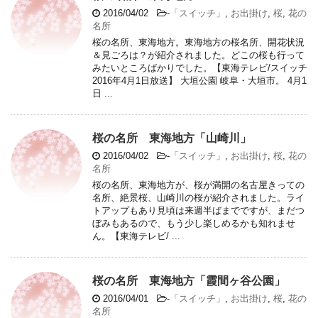
2016/04/02
-
「スイッチ」
,
お出掛け
,
桜
,
花の
名所
桜の名所、東海地方。東海地方の桜名所、開花状況
＆見ごろは？が紹介されました。どこの桜も行って
みたいところばかりでした。【東海テレビ/スイッチ
2016年4月1日放送】 大垣公園 岐阜・大垣市。 4月1
日 ...
桜の名所 東海地方「山崎川」
2016/04/02
-
「スイッチ」
,
お出掛け
,
桜
,
花の
名所
桜の名所、東海地方が、桜が満開の名古屋きっての
名所、絶景桜、山崎川の桜が紹介されました。ライ
トアップもあり見頃は来週半ばまでですが、まだつ
ぼみもあるので、もう少し楽しめるかも知れませ
ん。【東海テレビ/ ...
桜の名所 東海地方「霞間ヶ谷公園」
2016/04/01
-
「スイッチ」
,
お出掛け
,
桜
,
花の
名所