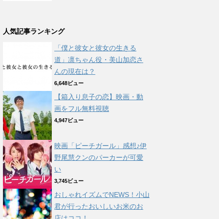
人気記事ランキング
「僕と彼女と彼女の生きる
道」凛ちゃん役・美山加恋さ
んの現在は？
6,648ビュー
【箱入り息子の恋】映画・動
画をフル無料視聴
4,947ビュー
映画「ピーチガール」感想♪伊
野尾慧クンのパーカーが可愛
い
3,745ビュー
おしゃれイズムでNEWS！小山
君が行ったおいしいお米のお
店はココ！