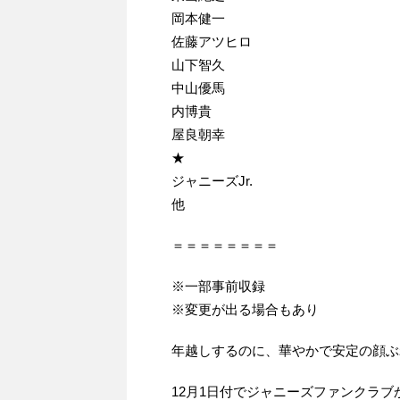
岡本健一
佐藤アツヒロ
山下智久
中山優馬
内博貴
屋良朝幸
★
ジャニーズJr.
他
＝＝＝＝＝＝＝＝
※一部事前収録
※変更が出る場合もあり
年越しするのに、華やかで安定の顔ぶ
12月1日付でジャニーズファンクラ