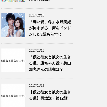
2017/02/15
「奪い愛、冬」水野美紀
が怖すぎる！床をドンド
ンした3話あらすじ
2017/01/18
「僕と彼女と彼女の生き
る道」凛ちゃん役・美山
加恋さんの現在は？
2017/01/18
【僕と彼女と彼女の生き
る道】再放送・第12話