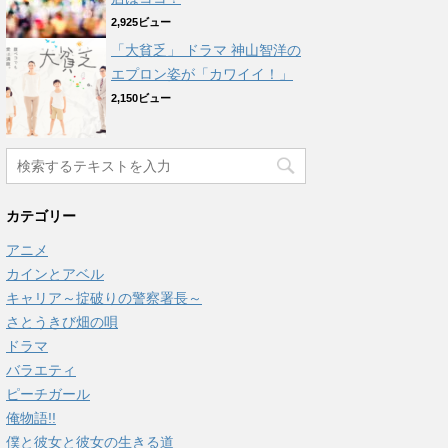
2,925ビュー
「大貧乏」 ドラマ 神山智洋の
エプロン姿が「カワイイ！」
2,150ビュー
カテゴリー
アニメ
カインとアベル
キャリア～掟破りの警察署長～
さとうきび畑の唄
ドラマ
バラエティ
ピーチガール
俺物語!!
僕と彼女と彼女の生きる道