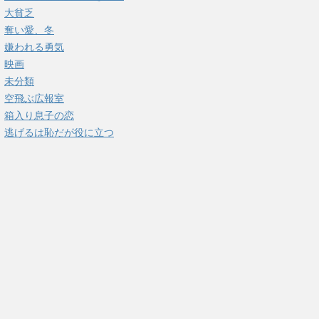
大貧乏
奪い愛、冬
嫌われる勇気
映画
未分類
空飛ぶ広報室
箱入り息子の恋
逃げるは恥だが役に立つ