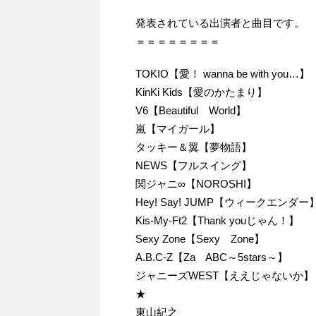
発表されている出演者と曲目です。
＝＝＝＝＝＝＝＝
TOKIO【愛！ wanna be with you…】
KinKi Kids【愛のかたまり】
V6【Beautiful World】
嵐【マイガール】
タッキー＆翼【夢物語】
NEWS【フルスイング】
関ジャニ∞【NOROSHI】
Hey! Say! JUMP【ウィークエンダー
Kis-My-Ft2【Thank youじゃん！】
Sexy Zone【Sexy Zone】
A.B.C-Z【Za ABC～5stars～】
ジャニーズWEST【ええじゃないか】
★
東山紀之