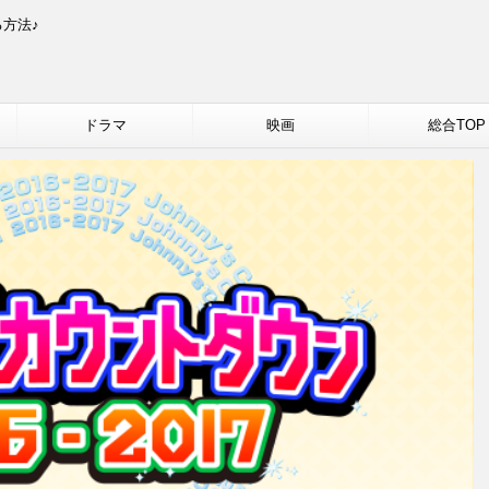
方法♪
ドラマ
映画
総合TOP