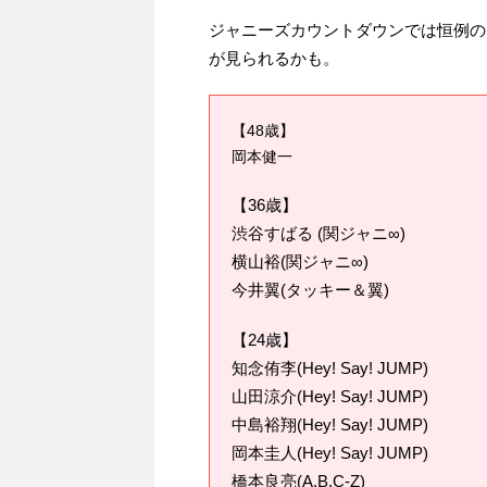
ジャニーズカウントダウンでは恒例の
が見られるかも。
【48歳】
岡本健一
【36歳】
渋谷すばる (関ジャニ∞)
横山裕(関ジャニ∞)
今井翼(タッキー＆翼)
【24歳】
知念侑李(Hey! Say! JUMP)
山田涼介(Hey! Say! JUMP)
中島裕翔(Hey! Say! JUMP)
岡本圭人(Hey! Say! JUMP)
橋本良亮(A.B.C-Z)