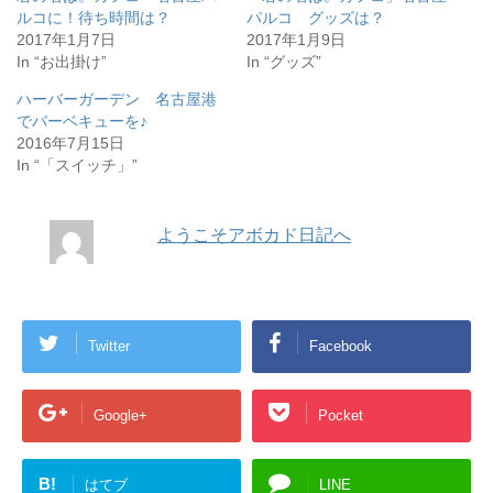
で
に
ルコに！待ち時間は？
パルコ グッズは？
共
は
2017年1月7日
有
ク
2017年1月9日
(
リ
In “お出掛け”
In “グッズ”
新
ッ
し
ク
い
し
ハーバーガーデン 名古屋港
ウ
て
ィ
く
でバーベキューを♪
ン
だ
2016年7月15日
ド
さ
ウ
い
In “「スイッチ」”
で
(
開
新
き
し
ま
い
す
ウ
ようこそアボカド日記へ
)
ィ
ン
ド
ウ
で
開
き
ま
す
Twitter
Facebook
)
Google+
Pocket
B!
はてブ
LINE