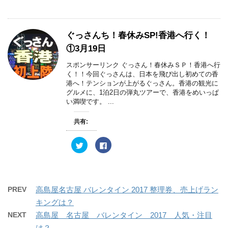
き
し
ッ
c
ま
い
ク
e
す
ウ
し
b
)
ィ
て
o
ン
T
o
ド
w
k
ぐっさんち！春休みSP!香港へ行く！
ウ
i
で
で
t
共
①3月19日
開
t
有
き
e
す
ま
r
る
スポンサーリンク ぐっさん！春休みＳＰ！香港へ行
す
で
に
)
く！！今回ぐっさんは、日本を飛び出し初めての香
共
は
有
ク
港へ！テンションが上がるぐっさん。香港の観光に
(
リ
グルメに、1泊2日の弾丸ツアーで、香港をめいっぱ
新
ッ
し
ク
い満喫です。 ...
い
し
ウ
て
ィ
く
共有:
ン
だ
ド
さ
ウ
い
で
(
ク
F
開
新
リ
a
き
し
ッ
c
ま
い
ク
e
す
ウ
し
b
)
ィ
て
o
ン
T
o
ド
w
k
PREV
高島屋名古屋 バレンタイン 2017 整理券、売上げラン
ウ
i
で
で
t
共
キングは？
開
t
有
き
e
す
NEXT
高島屋 名古屋 バレンタイン 2017 人気・注目
ま
r
る
す
で
に
は？
)