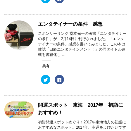
リ
a
ッ
c
ク
e
し
b
て
o
T
o
w
k
エンタテイナーの条件 感想
i
で
t
共
t
有
スポンサーリンク 堂本光一の著書「エンタテイナー
e
す
の条件」が、2月14日に刊行されました。「エンタ
r
る
で
に
テイナーの条件」感想を書いてみました。この本は
共
は
雑誌「日経エンタテインメント！」の同タイトル連
有
ク
(
リ
載を書籍化し ...
新
ッ
し
ク
い
し
共有:
ウ
て
ィ
く
ン
だ
ド
さ
ク
F
ウ
い
リ
a
で
(
ッ
c
開
新
ク
e
き
し
し
b
ま
い
て
o
す
ウ
T
o
)
ィ
w
k
開運スポット 東海 2017年 初詣に
ン
i
で
ド
t
共
おすすめ！
ウ
t
有
で
e
す
開
r
る
初詣開運スポットめぐり！2017年東海地方の初詣に
き
で
に
おすすめなスポット。2017年、幸運をよびたいです
ま
共
は
す