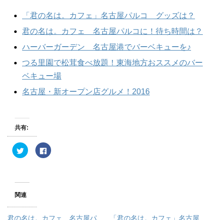
「君の名は。カフェ」名古屋パルコ グッズは？
君の名は。カフェ 名古屋パルコに！待ち時間は？
ハーバーガーデン 名古屋港でバーベキューを♪
つる里園で松茸食べ放題！東海地方おススメのバー
ベキュー場
名古屋・新オープン店グルメ！2016
共有:
ク
F
リ
a
ッ
c
ク
e
し
b
て
o
T
o
w
k
関連
i
で
t
共
t
有
e
す
君の名は。カフェ 名古屋パ
「君の名は。カフェ」名古屋
r
る