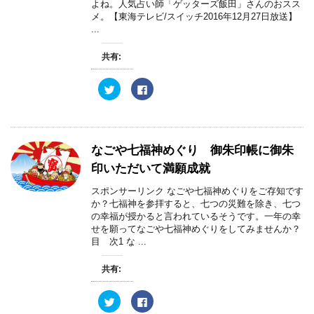
有
ク
よね。人気占い師「ゲッターズ飯田」さんのおスス
)
(
リ
メ。【東海テレビ/スイッチ2016年12月27日放送】
新
ッ
し
ク
...
い
し
ウ
て
ィ
く
共有:
ン
だ
ド
さ
ウ
い
で
(
ク
F
開
新
リ
a
き
し
ッ
c
ま
い
ク
e
す
ウ
し
b
)
ィ
て
o
ン
T
o
ド
w
k
なごや七福神めぐり 御朱印帳に御朱
ウ
i
で
で
t
共
印いただいて満願成就
開
t
有
き
e
す
ま
r
る
スポンサーリンク なごや七福神めぐりをご存知です
す
で
に
)
か？七福神を参拝すると、七つの災難を除き、七つ
共
は
有
ク
の幸福が授かると言われているそうです。一年の幸
(
リ
せを願ってなごや七福神めぐりをしてみませんか？
新
ッ
し
ク
目 次1 な ...
い
し
ウ
て
ィ
く
共有:
ン
だ
ド
さ
ウ
い
で
(
ク
F
開
新
リ
a