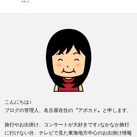
共
は
有
ク
(
リ
新
ッ
し
ク
い
し
ウ
て
ィ
く
ン
だ
ド
さ
ウ
い
で
(
開
新
き
し
ま
い
す
ウ
)
ィ
ン
ド
ウ
で
開
き
ま
す
)
こんにちは♪
ブログの管理人、名古屋在住の〝アボカド〟と申します。
旅行やお出掛け、コンサートが大好きです♪なかなか旅行
に行けない分、テレビで見た東海地方中心のお出掛け情報