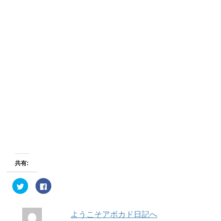
共有:
ク
F
リ
a
ッ
c
ク
e
し
b
ようこそアボカド日記へ
て
o
T
o