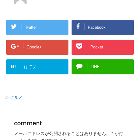
w
k
i
で
t
共
t
有
e
す
r
る
で
に
Twitter
Facebook
共
は
有
ク
(
リ
新
ッ
し
ク
Google+
Pocket
い
し
ウ
て
ィ
く
ン
だ
ド
さ
B!
はてブ
LINE
ウ
い
で
(
開
新
き
し
ま
い
す
ウ
)
ィ
ン
ド
-
グルメ
ウ
で
開
き
ま
す
comment
)
メールアドレスが公開されることはありません。
*
が付