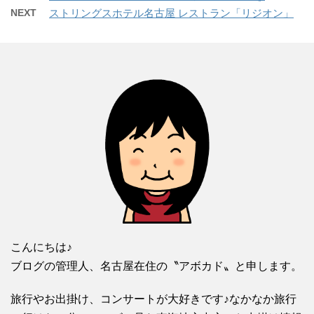
で
t
共
NEXT
ストリングスホテル名古屋 レストラン「リジオン」
開
t
有
き
e
す
ま
r
る
す
で
に
)
共
は
有
ク
(
リ
新
ッ
し
ク
い
し
ウ
て
ィ
く
ン
だ
ド
さ
ウ
い
で
(
開
新
き
し
ま
い
す
ウ
)
ィ
ン
ド
ウ
で
開
き
ま
こんにちは♪
す
)
ブログの管理人、名古屋在住の〝アボカド〟と申します。
旅行やお出掛け、コンサートが大好きです♪なかなか旅行