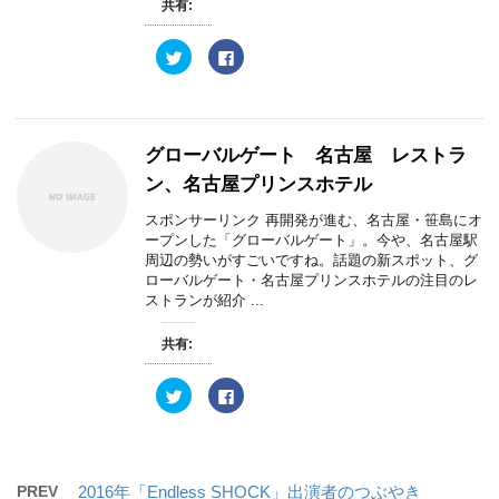
共有:
ウ
て
ィ
く
ン
だ
ド
さ
ク
F
ウ
い
リ
a
で
(
ッ
c
開
新
ク
e
き
し
し
b
ま
い
て
o
す
ウ
T
o
)
ィ
w
k
グローバルゲート 名古屋 レストラ
ン
i
で
ド
t
共
ン、名古屋プリンスホテル
ウ
t
有
で
e
す
開
r
る
スポンサーリンク 再開発が進む、名古屋・笹島にオ
き
で
に
ープンした「グローバルゲート」。今や、名古屋駅
ま
共
は
す
有
ク
周辺の勢いがすごいですね。話題の新スポット、グ
)
(
リ
ローバルゲート・名古屋プリンスホテルの注目のレ
新
ッ
し
ク
ストランが紹介 ...
い
し
ウ
て
ィ
く
共有:
ン
だ
ド
さ
ウ
い
で
(
ク
F
開
新
リ
a
き
し
ッ
c
ま
い
ク
e
す
ウ
し
b
)
ィ
て
o
ン
T
o
ド
w
k
PREV
2016年「Endless SHOCK」出演者のつぶやき
ウ
i
で