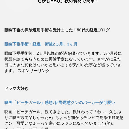
らかしBBQ」秋の食材で簡単！
眼瞼下垂の保険適用手術を受けました！50代の経過ブログ
眼瞼下垂手術・経過 術後2ヵ月、3ヶ月
眼瞼下垂手術後、2ヵ月以降の経過を綴っていきます。3か月後に
状態を診てもらうために再診予定になっています。さすがに見た
目に大きな変化はないかと思いますが気づいた事など綴っていき
ます。 スポンサーリンク
ドラマ大好き
映画「ピーチガール」感想♪伊野尾慧クンのパーカーが可愛い
映画「ピーチガール」観てきました。観終わって「わ～、久しぶ
りに映画観て楽しかった♥」ちょっと前からテレビで見る伊野尾慧
クン、可愛いなぁーって密かにファンになっていました(笑)。
で、レディースデーを狙 …