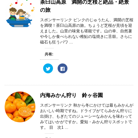
w
k
茶臼山高原 満開の芝桜と絶品・絶景
ウ
i
で
で
t
共
の旅
開
t
有
き
e
す
ま
r
る
スポンサーリンク ピンクのじゅうたん、満開の芝桜
す
で
に
)
を満喫！茶臼山高原の旅。ちょうど芝桜が見頃を迎
共
は
有
ク
えました。山里の味覚も堪能です。山の幸、自然薯
(
リ
や今しか食べられない稚鮎の塩焼きに舌鼓。さらに
新
ッ
し
ク
磁石も狂うパワ ...
い
し
ウ
て
ィ
く
共有:
ン
だ
ド
さ
ウ
い
で
(
ク
F
開
新
リ
a
き
し
ッ
c
ま
い
ク
e
す
ウ
し
b
)
ィ
て
o
ン
T
o
ド
w
k
内海みかん狩り 鈴ヶ谷園
ウ
i
で
で
t
共
開
t
有
スポンサーリンク 秋から冬にかけては最もみかんが
き
e
す
おいしい時期ですね。ドライブがてらみかん狩りに
ま
r
る
す
で
に
出掛け、もぎたてのジューシーなみかんを味わって
)
共
は
みてはいかがですか。愛知・みかん狩りスポットで
有
ク
(
リ
す。 目 次1 ...
新
ッ
し
ク
い
し