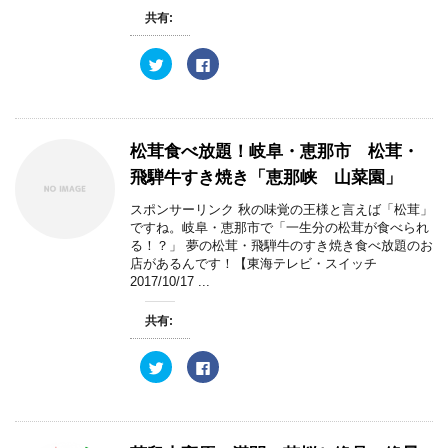
共有:
ク
F
リ
a
ッ
c
ク
e
し
b
て
o
T
o
w
k
松茸食べ放題！岐阜・恵那市 松茸・
i
で
t
共
飛騨牛すき焼き「恵那峡 山菜園」
t
有
e
す
r
る
スポンサーリンク 秋の味覚の王様と言えば「松茸」
で
に
ですね。岐阜・恵那市で「一生分の松茸が食べられ
共
は
有
ク
る！？」 夢の松茸・飛騨牛のすき焼き食べ放題のお
(
リ
店があるんです！【東海テレビ・スイッチ
新
ッ
し
ク
2017/10/17 ...
い
し
ウ
て
ィ
く
共有:
ン
だ
ド
さ
ウ
い
で
(
ク
F
開
新
リ
a
き
し
ッ
c
ま
い
ク
e
す
ウ
し
b
)
ィ
て
o
ン
T
o
ド