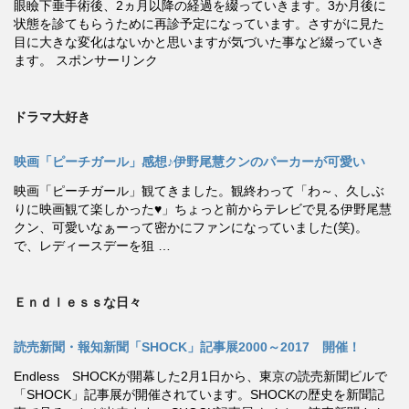
眼瞼下垂手術後、2ヵ月以降の経過を綴っていきます。3か月後に
状態を診てもらうために再診予定になっています。さすがに見た
目に大きな変化はないかと思いますが気づいた事など綴っていき
ます。 スポンサーリンク
ドラマ大好き
映画「ピーチガール」感想♪伊野尾慧クンのパーカーが可愛い
映画「ピーチガール」観てきました。観終わって「わ～、久しぶ
りに映画観て楽しかった♥」ちょっと前からテレビで見る伊野尾慧
クン、可愛いなぁーって密かにファンになっていました(笑)。
で、レディースデーを狙 …
Ｅｎｄｌｅｓｓな日々
読売新聞・報知新聞「SHOCK」記事展2000～2017 開催！
Endless SHOCKが開幕した2月1日から、東京の読売新聞ビルで
「SHOCK」記事展が開催されています。SHOCKの歴史を新聞記