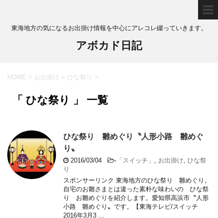
東海地方の気になるお出掛け情報を中心にアレコレ綴っていきます。
アボカド日記
HOME
>
お出掛け
>
ひな祭り
>
「 ひな祭り 」 一覧
ひな祭り 雛めぐり〝人形小路 雛めぐ
り〟
2016/03/04
-
「スイッチ」
,
お出掛け
,
ひな祭
り
スポンサーリンク 東海地方のひな祭り 雛めぐり。
自宅のお雛さまとは違った素朴な味わいの ひな祭
り お雛めぐりを紹介します。愛知県高浜市〝人形
小路 雛めぐり〟です。【東海テレビ/スイッチ
2016年3月3 ...