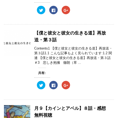
ィ
く
ィ
ン
だ
ン
ド
さ
ド
ク
F
ク
ウ
い
ウ
リ
a
リ
で
(
で
ッ
c
ッ
開
新
開
ク
e
ク
き
し
き
し
b
し
ま
い
ま
て
o
て
す
ウ
す
T
o
G
)
ィ
)
w
k
o
ン
【僕と彼女と彼女の生きる道】再放
i
で
o
ド
t
共
g
ウ
送・第３話
t
有
l
で
e
す
e
開
r
る
+
き
Contents1 【僕と彼女と彼女の生きる道】再放送・
で
に
で
ま
第３話1.1 こんな記事もよく見られています:1.2 関
共
は
共
す
有
ク
有
)
連 【僕と彼女と彼女の生きる道】再放送・第３話
(
リ
(
＃3 悲しき抱擁 徹朗（草 ...
新
ッ
新
し
ク
し
い
し
い
ウ
て
ウ
共有:
ィ
く
ィ
ン
だ
ン
ド
さ
ド
ク
F
ク
ウ
い
ウ
リ
a
リ
で
(
で
ッ
c
ッ
開
新
開
ク
e
ク
き
し
き
し
b
し
ま
い
ま
て
o
て
す
ウ
す
T
o
G
)
ィ
)
w
k
o
ン
月９【カインとアベル】８話・感想
i
で
o
ド
t
共
g
ウ
無料視聴
t
有
l
で