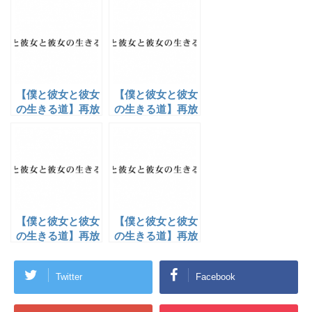
i
で
o
t
共
g
t
有
l
e
す
e
r
る
+
で
に
で
共
は
共
有
ク
有
(
リ
(
新
ッ
新
し
ク
し
【僕と彼女と彼女
【僕と彼女と彼女
い
し
い
ウ
て
ウ
の生きる道】再放
の生きる道】再放
ィ
く
ィ
送・第２話
送・第３話
ン
だ
ン
ド
さ
ド
ウ
い
ウ
で
(
で
開
新
開
き
し
き
ま
い
ま
す
ウ
す
)
ィ
)
ン
ド
ウ
【僕と彼女と彼女
【僕と彼女と彼女
で
開
の生きる道】再放
の生きる道】再放
き
送・第５話
ま
送・第11話
す
)
Twitter
Facebook