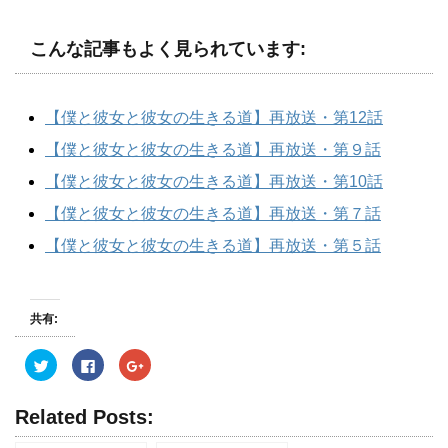
こんな記事もよく見られています:
【僕と彼女と彼女の生きる道】再放送・第12話
【僕と彼女と彼女の生きる道】再放送・第９話
【僕と彼女と彼女の生きる道】再放送・第10話
【僕と彼女と彼女の生きる道】再放送・第７話
【僕と彼女と彼女の生きる道】再放送・第５話
共有:
ク
F
ク
リ
a
リ
ッ
c
ッ
ク
e
ク
し
b
し
Related Posts:
て
o
て
T
o
G
w
k
o