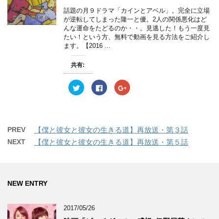
e
す
e
開
r
る
+
き
話題の月９ドラマ「カインとアベル」。完全に立場
で
に
で
ま
が逆転してしまった隆一と優。2人の関係悪化はど
共
は
共
す
有
ク
有
)
んな運命をたどるのか・・。見逃した！もう一度見
(
リ
(
たい！という方、無料で動画を見る方法をご紹介し
新
ッ
新
し
ク
し
ます。【2016 ...
い
し
い
ウ
て
ウ
ィ
く
ィ
共有:
ン
だ
ン
ド
さ
ド
ウ
い
ウ
で
(
で
ク
F
ク
開
新
開
リ
a
リ
き
し
き
ッ
c
ッ
ま
い
ま
ク
e
ク
す
ウ
す
し
b
し
)
ィ
)
て
o
て
ン
T
o
G
ド
w
k
o
PREV
【僕と彼女と彼女の生きる道】再放送・第３話
ウ
i
で
o
で
t
共
g
NEXT
【僕と彼女と彼女の生きる道】再放送・第５話
開
t
有
l
き
e
す
e
ま
r
る
+
す
で
に
で
)
共
は
共
有
ク
有
(
リ
(
NEW ENTRY
新
ッ
新
し
ク
し
い
し
い
ウ
て
ウ
2017/05/26
ィ
く
ィ
ン
だ
ン