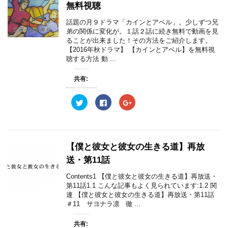
t
共
g
無料視聴
t
有
l
e
す
e
r
る
+
話題の月９ドラマ「カインとアベル」。少しずつ兄
で
に
で
弟の関係に変化が。１話２話に続き無料で動画を見
共
は
共
有
ク
有
ることが出来ました！その方法をご紹介します。
(
リ
(
【2016年秋ドラマ】 【カインとアベル】を無料視
新
ッ
新
し
ク
し
聴する方法 動 ...
い
し
い
ウ
て
ウ
ィ
く
ィ
共有:
ン
だ
ン
ド
さ
ド
ウ
い
ウ
で
(
で
ク
F
ク
開
新
開
リ
a
リ
き
し
き
ッ
c
ッ
ま
い
ま
ク
e
ク
す
ウ
す
し
b
し
)
ィ
)
て
o
て
ン
T
o
G
ド
w
k
o
【僕と彼女と彼女の生きる道】再放
ウ
i
で
o
で
t
共
g
送・第11話
開
t
有
l
き
e
す
e
ま
r
る
+
Contents1 【僕と彼女と彼女の生きる道】再放送・
す
で
に
で
)
第11話1.1 こんな記事もよく見られています:1.2 関
共
は
共
有
ク
有
連 【僕と彼女と彼女の生きる道】再放送・第11話
(
リ
(
＃11 サヨナラ凛 徹 ...
新
ッ
新
し
ク
し
い
し
い
ウ
て
ウ
共有: