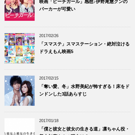
映画「ピーチガール」感想♪伊野尾慧クンの
ド
さ
ド
ウ
い
ウ
で
(
で
パーカーが可愛い
開
新
開
き
し
き
ま
い
ま
す
ウ
す
)
ィ
)
ン
ド
2017/02/26
ウ
で
「スマステ」スマステーション・絶対泣ける
開
き
ドラえもん映画5
ま
す
)
2017/02/15
「奪い愛、冬」水野美紀が怖すぎる！床をド
ンドンした3話あらすじ
2017/01/18
「僕と彼女と彼女の生きる道」凛ちゃん役・