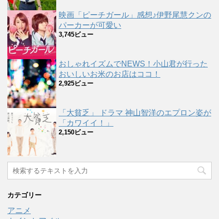
映画「ピーチガール」感想♪伊野尾慧クンの
パーカーが可愛い
3,745ビュー
おしゃれイズムでNEWS！小山君が行った
おいしいお米のお店はココ！
2,925ビュー
「大貧乏」 ドラマ 神山智洋のエプロン姿が
「カワイイ！」
2,150ビュー
カテゴリー
アニメ