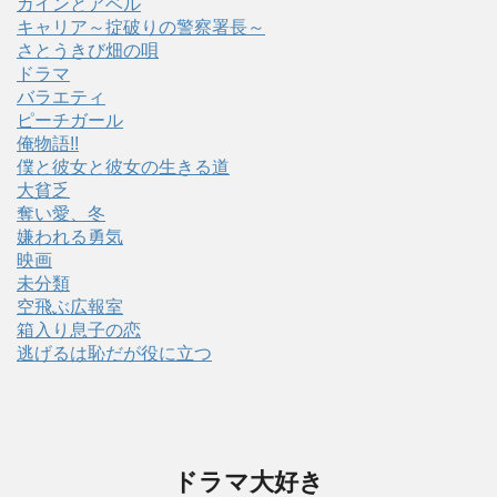
カインとアベル
キャリア～掟破りの警察署長～
さとうきび畑の唄
ドラマ
バラエティ
ピーチガール
俺物語!!
僕と彼女と彼女の生きる道
大貧乏
奪い愛、冬
嫌われる勇気
映画
未分類
空飛ぶ広報室
箱入り息子の恋
逃げるは恥だが役に立つ
ドラマ大好き