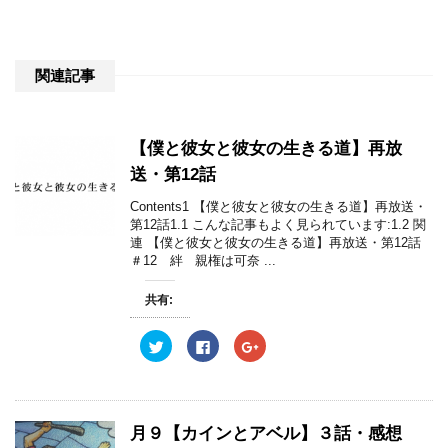
関連記事
【僕と彼女と彼女の生きる道】再放
送・第12話
Contents1 【僕と彼女と彼女の生きる道】再放送・
第12話1.1 こんな記事もよく見られています:1.2 関
連 【僕と彼女と彼女の生きる道】再放送・第12話
＃12 絆 親権は可奈 ...
共有:
ク
F
ク
リ
a
リ
ッ
c
ッ
ク
e
ク
し
b
し
て
o
て
T
o
G
w
k
o
月９【カインとアベル】３話・感想
i
で
o